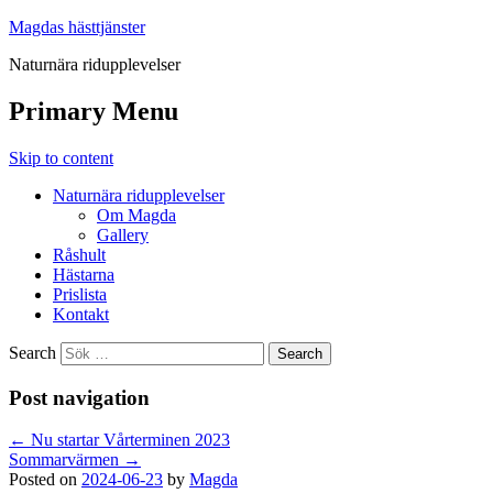
Magdas hästtjänster
Naturnära ridupplevelser
Primary Menu
Skip to content
Naturnära ridupplevelser
Om Magda
Gallery
Råshult
Hästarna
Prislista
Kontakt
Search
Post navigation
←
Nu startar Vårterminen 2023
Sommarvärmen
→
Posted on
2024-06-23
by
Magda