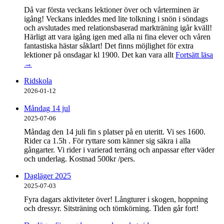
Då var första veckans lektioner över och vårterminen är
igång! Veckans inleddes med lite tolkning i snön i söndags
och avslutades med relationsbaserad markträning igår kväll!
Härligt att vara igång igen med alla ni fina elever och våren
fantastiska hästar såklart! Det finns möjlighet för extra
lektioner på onsdagar kl 1900. Det kan vara allt
Fortsätt läsa
→
Ridskola
2026-01-12
Måndag 14 jul
2025-07-06
Måndag den 14 juli fin s platser på en uteritt. Vi ses 1600.
Rider ca 1.5h . För ryttare som känner sig säkra i alla
gångarter. Vi rider i varierad terräng och anpassar efter väder
och underlag. Kostnad 500kr /pers.
Dagläger 2025
2025-07-03
Fyra dagars aktiviteter över! Långturer i skogen, hoppning
och dressyr. Sitsträning och tömkörning. Tiden går fort!