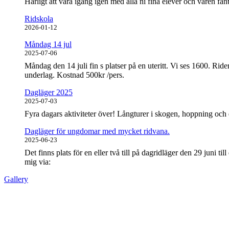
Härligt att vara igång igen med alla ni fina elever och våren fan
Ridskola
2026-01-12
Måndag 14 jul
2025-07-06
Måndag den 14 juli fin s platser på en uteritt. Vi ses 1600. Rider
underlag. Kostnad 500kr /pers.
Dagläger 2025
2025-07-03
Fyra dagars aktiviteter över! Långturer i skogen, hoppning och 
Dagläger för ungdomar med mycket ridvana.
2025-06-23
Det finns plats för en eller två till på dagridläger den 29 juni 
mig via:
Gallery