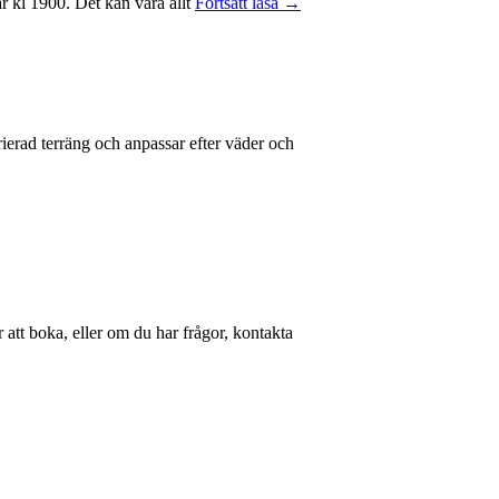
ar kl 1900. Det kan vara allt
Fortsätt läsa →
arierad terräng och anpassar efter väder och
 att boka, eller om du har frågor, kontakta