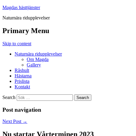
Magdas hästtjänster
Naturnära ridupplevelser
Primary Menu
Skip to content
Naturnära ridupplevelser
Om Magda
Gallery
Råshult
Hästarna
Prislista
Kontakt
Search
Post navigation
Next Post
→
Nu startar Vårterminen 2023