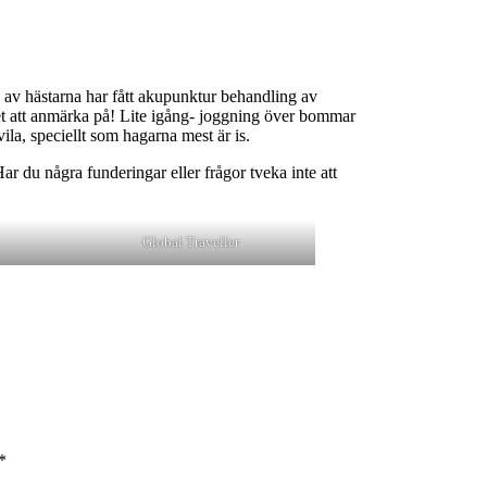
 av hästarna har fått akupunktur behandling av
et att anmärka på! Lite igång- joggning över bommar
vila, speciellt som hagarna mest är is.
 Har du
några funderingar eller frågor tveka inte att
Global Traveller
*