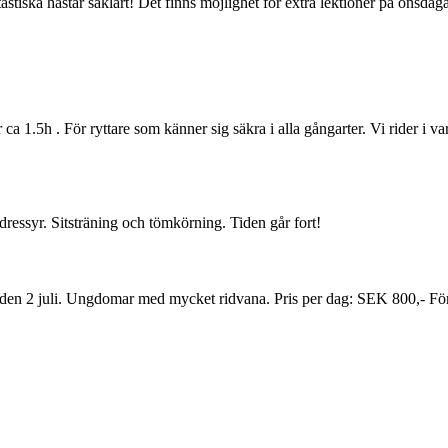
tastiska hästar såklart! Det finns möjlighet för extra lektioner på onsdag
 ca 1.5h . För ryttare som känner sig säkra i alla gångarter. Vi rider i v
dressyr. Sitsträning och tömkörning. Tiden går fort!
till den 2 juli. Ungdomar med mycket ridvana. Pris per dag: SEK 800,- För